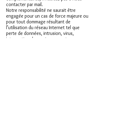
contacter par mail.
Notre responsabilité ne saurait être
engagée pour un cas de force majeure ou
pour tout dommage résultant de
l’utilisation du réseau Internet tel que
perte de données, intrusion, virus,
interruption de services ou autres
problèmes inhérents à ce support.
Ce site peut contenir des liens conduisant
à d’autres sites (liens hypertexte). Nous ne
contrôlons pas ceux-ci et nous ne
pouvons pas être tenus responsables de
leur contenu, quelques soient les atteintes
au droit, au respect, à la légalité ou à la
décence.
PROPRIÉTÉ INTELLECTUELLE
Tous les éléments du site
dominiquemedina.fr» sont la propriété
intellectuelle et exclusive de la société
DOMINIQUE MEDINA SARL
Personne n’est autorisé à reproduire,
exploiter ou utiliser à quelque titre que ce