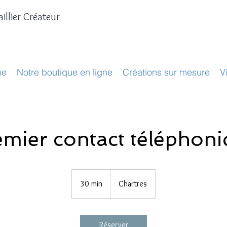
illier Créateur
ne
Notre boutique en ligne
Créations sur mesure
V
mier contact téléphon
30 min
3
Chartres
0
m
i
Réserver